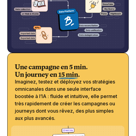
Une campagne en 5 min.
Un journey en
15 min
.
Imaginez, testez et déployez vos stratégies
omnicanales dans une seule interface
boostée à l’IA : fluide et intuitive, elle permet
très rapidement de créer les campagnes ou
journeys dont vous rêvez, des plus simples
aux plus avancés.