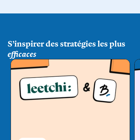
S’inspirer des
stratégies
les plus
efficaces