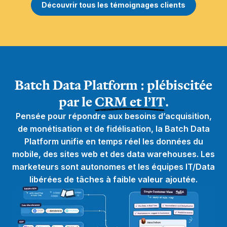
Découvrir tous les témoignages clients
Batch Data Platform : plébiscitée
par le
CRM et l’IT
.
Pensée pour répondre aux besoins d’acquisition,
de monétisation et de fidélisation, la Batch Data
Platform unifie en temps réel les données du
mobile, des sites web et des data warehouses. Les
marketeurs sont autonomes et les équipes IT/Data
libérées de tâches à faible valeur ajoutée.