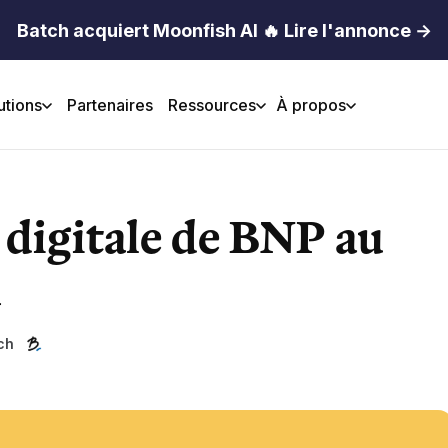
Batch acquiert Moonfish AI 🔥 Lire l'annonce →
utions
Partenaires
Ressources
À propos
 digitale de BNP au
h
ch