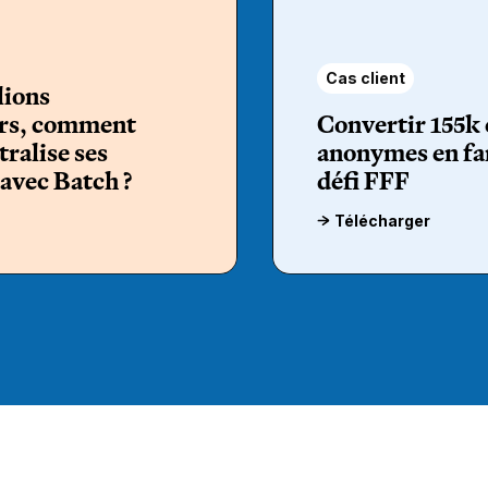
Cas client
lions
urs, comment
Convertir 155k 
tralise ses
anonymes en fan
avec Batch ?
défi FFF
Télécharger