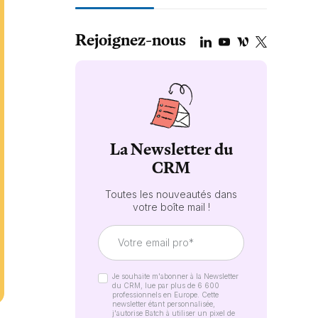
Rejoignez-nous
La Newsletter du
CRM
Toutes les nouveautés dans
votre boîte mail !
Je souhaite m'abonner à la Newsletter
du CRM, lue par plus de 6 600
professionnels en Europe. Cette
newsletter étant personnalisée,
j'autorise Batch à utiliser un pixel de