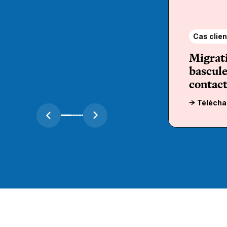
Cas clien
Migrat
bascule
contact
Télécha