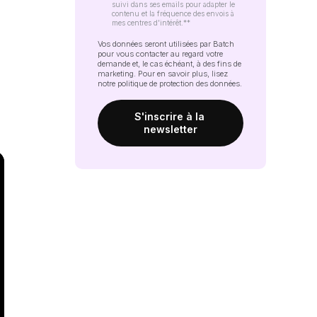
suivi dans ses emails pour adapter le
contenu et la fréquence des envois à
mes centres d'intérêt.*
*
Vos données seront utilisées par Batch
pour vous contacter au regard votre
demande et, le cas échéant, à des fins de
marketing. Pour en savoir plus, lisez
notre
politique de protection des données
.