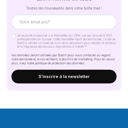
Toutes les nouveautés dans votre boîte mail !
Je souhaite m'abonner à la Newsletter du CRM, lue par plus de 6 600
professionnels en Europe. Cette newsletter étant personnalisée, j'autorise
Batch à utiliser un pixel de suivi dans ses emails pour adapter le contenu
et la fréquence des envois à mes centres d'intérêt.*
*
Vos données seront utilisées par Batch pour vous contacter au regard
votre demande et, le cas échéant, à des fins de marketing. Pour en savoir
plus, lisez notre
politique de protection des données
.