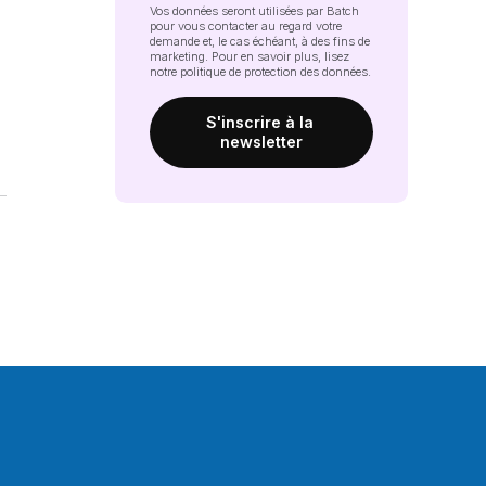
Vos données seront utilisées par Batch
pour vous contacter au regard votre
demande et, le cas échéant, à des fins de
marketing. Pour en savoir plus, lisez
notre
politique de protection des données
.