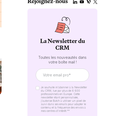
Rejoignez-nous
La Newsletter du
CRM
Toutes les nouveautés dans
votre boîte mail !
Je souhaite m'abonner à la Newsletter
du CRM, lue par plus de 6 600
professionnels en Europe. Cette
newsletter étant personnalisée,
j'autorise Batch à utiliser un pixel de
suivi dans ses emails pour adapter le
contenu et la fréquence des envois à
mes centres d'intérêt.*
*