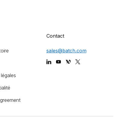
Contact
toire
sales@batch.com
légales
alité
agreement