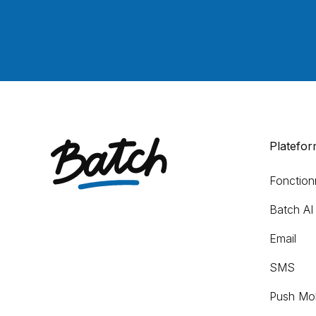
Platefo
Fonctionn
Batch AI
Email
SMS
Push Mob