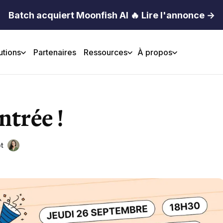
Batch acquiert Moonfish AI 🔥 Lire l'annonce →
utions
Partenaires
Ressources
À propos
ntrée !
t