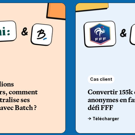
Cas client
lions
urs, comment
Convertir 155k 
tralise ses
anonymes en fan
avec Batch ?
défi FFF
Télécharger