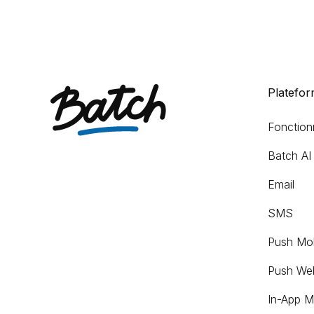
Platefo
Fonctionn
Batch AI
Email
SMS
Push Mob
Push We
In-App M