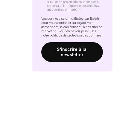
suivi dans ses emails pour adapter le
contenu et la fréquence des envois à
mes centres d'intérêt.*
*
Vos données seront utilisées par Batch
pour vous contacter au regard votre
demande et, le cas échéant, à des fins de
marketing. Pour en savoir plus, lisez
notre
politique de protection des données
.