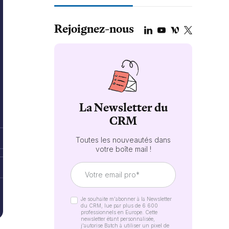
Rejoignez-nous
La Newsletter du
CRM
Toutes les nouveautés dans
votre boîte mail !
Je souhaite m'abonner à la Newsletter
du CRM, lue par plus de 6 600
professionnels en Europe. Cette
newsletter étant personnalisée,
j'autorise Batch à utiliser un pixel de