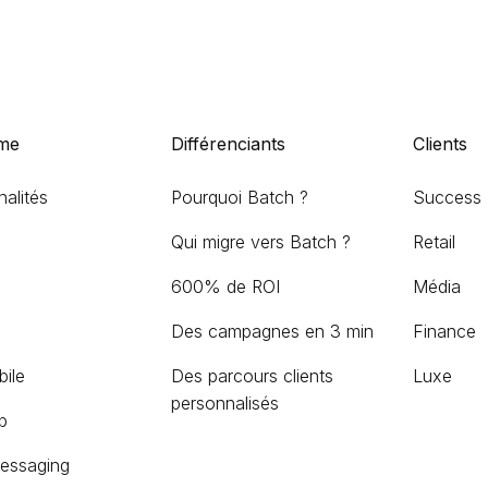
rme
Différenciants
Clients
alités
Pourquoi Batch ?
Success 
Qui migre vers Batch ?
Retail
600% de ROI
Média
Des campagnes en 3 min
Finance
ile
Des parcours clients
Luxe
personnalisés
b
essaging