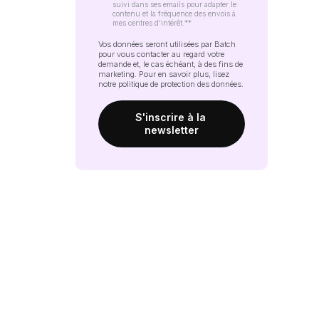
suivi dans ses emails pour adapter le
contenu et la fréquence des envois à
mes centres d'intérêt.*
*
Vos données seront utilisées par Batch
pour vous contacter au regard votre
demande et, le cas échéant, à des fins de
marketing. Pour en savoir plus, lisez
notre
politique de protection des données
.