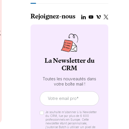
Rejoignez-nous
La Newsletter du
CRM
Toutes les nouveautés dans
votre boîte mail !
Je souhaite m'abonner à la Newsletter
du CRM, lue par plus de 6 600
professionnels en Europe. Cette
newsletter étant personnalisée,
j'autorise Batch à utiliser un pixel de