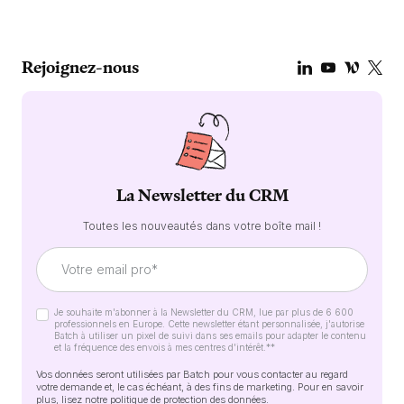
Rejoignez-nous
La Newsletter du CRM
Toutes les nouveautés dans votre boîte mail !
Je souhaite m'abonner à la Newsletter du CRM, lue par plus de 6 600
professionnels en Europe. Cette newsletter étant personnalisée, j'autorise
Batch à utiliser un pixel de suivi dans ses emails pour adapter le contenu
et la fréquence des envois à mes centres d'intérêt.*
*
Vos données seront utilisées par Batch pour vous contacter au regard
votre demande et, le cas échéant, à des fins de marketing. Pour en savoir
plus, lisez notre
politique de protection des données
.