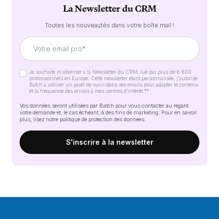
La Newsletter du CRM
Toutes les nouveautés dans votre boîte mail !
Je souhaite m'abonner à la Newsletter du CRM, lue par plus de 6 600
professionnels en Europe. Cette newsletter étant personnalisée, j'autorise
Batch à utiliser un pixel de suivi dans ses emails pour adapter le contenu
et la fréquence des envois à mes centres d'intérêt.*
*
Vos données seront utilisées par Batch pour vous contacter au regard
votre demande et, le cas échéant, à des fins de marketing. Pour en savoir
plus, lisez notre
politique de protection des données
.